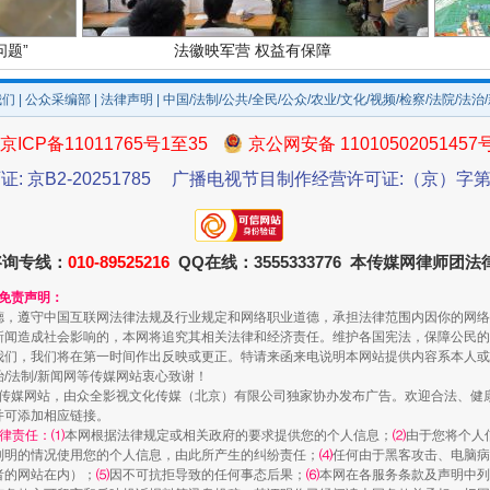
题”
法徽映军营 权益有保障
我们
|
公众采编部
|
法律声明
| 中国/法制/公共/全民/公众/农业/文化/视频/检察/法院/法治
京ICP备11011765号1至35
京公网安备 11010502051457
证: 京B2-20251785
广播电视节目制作经营许可证:（京）字第3
咨询专线：
010-89525216
QQ在线：3555333776 本传媒网律师团
和免责声明：
德，遵守中国互联网法律法规及行业规定和网络职业道德，承担法律范围内因你的网络
一批国家标准开始实施
新闻造成社会影响的，本网将追究其相关法律和经济责任。维护各国宪法，保障公民的
我们，我们将在第一时间作出反映或更正。特请来函来电说明本网站提供内容系本人或
治/法制/新闻网等传媒网站衷心致谢！
新闻网等传媒网站，由众全影视文化传媒（北京）有限公司独家协办发布广告。欢迎合法、
并可添加相应链接。
律责任：⑴
本网根据法律规定或相关政府的要求提供您的个人信息；
⑵
由于您将个人
列明的情况使用您的个人信息，由此所产生的纠纷责任；
⑷
任何由于黑客攻击、电脑病
者的网站在内）；
⑸
因不可抗拒导致的任何事态后果；
⑹
本网在各服务条款及声明中列