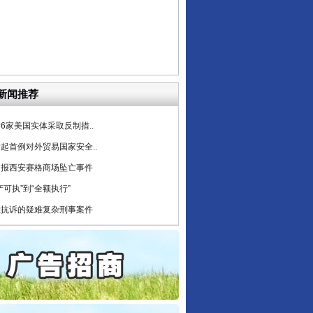
条伤亲情 巡回调解促和..
保费，离婚时为何要分走一..
誉，不得录用为公务员
目出狱后办书院暴力管教..
公安厅征集新型黑恶违法..
新闻推荐
6家美国实体采取反制措..
起首例对外贸易国家安全..
通报西安赛格商场坠亡事件
产可执”到“全额执行”
检抗诉的疑难复杂刑事案件
5死1伤，四川省安委会挂..
私家车群死群伤事故多发..
守，一别两宽：这场老年..
条伤亲情 巡回调解促和..
保费，离婚时为何要分走一..