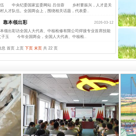
杨天
伍 中央纪委国家监委网站 吕佳蓉 乡村要振兴，人才是关
传销头
村人才队伍。全国两会上，围绕相关话题，代表委..
四川省
、靠本领出彩
2026-03-12
中方对
本领出彩访全国人大代表、中核检修有限公司焊接专业首席技能
子玉 今年全国两会，全国人大代表、中核检..
中国发
官方
条信息
首页
上页
下页
末页
共 22 页
从“无
最高
实
一纸欠条伤亲情 巡回调解促和解..
事故致