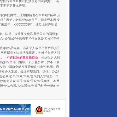
您的行为而直接或间接引起的法律责任，与
将不定期更新本声明。
合作伙伴的网站上使用你留言在本网站内容和反
权在网站内转载或修改引用。但未经本网授
源于：XXXXXXX网”。违反上述声明者，
酒驾未被当场查获能处罚吗
法律、法规、政策及文化和展示国家的国际形
大众/民众/全民勇于担任文化使者与和平使
的部份作品内容，涉及个人或单位版权和其它
本网根据有关法律法规规定，为维护举报人和
认。（不作回应的其责任自负）
根据投诉人的
至所涉相关部门领导。未加盖公章，并不代表
督，实为中国向全球发展营造良好舆论氛围。通
促进社会大发展，最终实现政府、媒体、公众/
公众/公民/大众/民众/全民的人才铺垫一个
地为公众/公民/大众/民众/全民服务。本网
进公众/公民/大众/民众/全民的社会公德的交
“后车司机肯定在骂我”