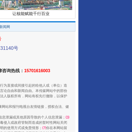
让核能赋能千行百业
/新闻网
号
1140号
法律咨询热线：
15701616003
行为直接或间接引起的给他人或（单位）造
从数据变化看反腐深化
言论自由和新闻自由。本传媒网站中的部份
法人版权所有，网站有权先行撤除，以保护
健康网站和报刊电视台友情链接，授权合法、健
信息泄漏或其他原因导致的个人信息泄漏；
⑶
毒侵入或政府管制而造成的暂时性网站关闭
明的使用方式或免责情形；
⑺
你在本网站留