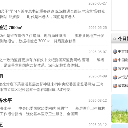
一纸欠
2026-05-27
26万
子"学习习近平总书记重要论述 纵深推进全面从严治党"⑮群众
网站 屈媛媛 时代是出卷人，我们是答卷人..
杨天
传销头
 7000㎡
2026-05-25
四川省
00㎡ 是谁在造假？住建局、规自局难厘清—— 洪雅县房地产开发
今日
报告，数据相差近 7000㎡，背后疑点触目..
中方对
中国发
2026-05-07
察之一政治监督更加有力有效中央纪委国家监委网站 曹溢 编者
官方
是完善党和国家监督体系、深化纪检监察体制..
从“无
梢
2026-04-09
最高
促整改对症下药激活基层监督神经末梢中央纪委国家监委网站 王奇
事故致
阳市孟津区纪检监察干部在朝阳镇卫坡村便..
近期涉
务水平
2026-03-12
半生相
务水平 中央纪委国家监委网站 韩思宁 基层医疗卫生机构
一纸欠
工作报告指出，强化基本医疗卫生服务。全国两..
26万
伍
2026-03-12