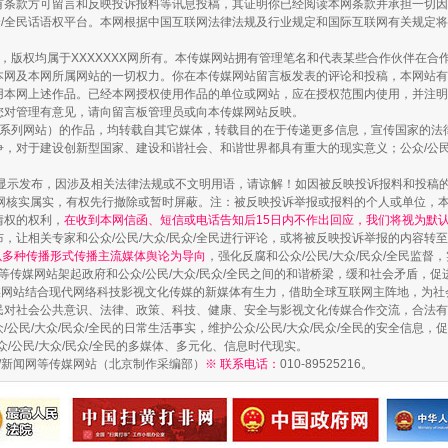
有条款方可留言和反映投诉报料等讯息投稿，其证明你已经阅读本网条款并承担一切因
民众/全民话语权平台。本网根据中国互联网法律法规及行业规定和国际互联网有关规定
作品，版权均属于XXXXXXX网所有。本传媒网站拥有管理笔名和代表某些合作伙伴在
本网及本网所属网站的一切权力。你在本传媒网站留言板发表的评论和投稿，本网站有
本网上述作品。已经本网授权使用作品的单位或网站，应在授权范围内使用，并注明“来
您对管理有意见，请向留言板管理员或向本传媒网站反映。
以产业富民促振兴
本传媒系列网站）的作品，均转载自其它媒体，转载目的在于传递更多信息，宣传国家的
，对于建设创新型国家、建设和谐社会、和谐世界都具有重大的现实意义；公众/公民/
显示发布，因涉及相关法律法规或不文明用语，请谅解！如因被反映投诉报料和投稿
网核实属实，有权先行撤除或暂时屏蔽。注：被反映投诉举报或报料的个人或单位，
情权的权利，
在收到本网信函、短信或电话告知后15日内不作出回应，我们将视为默
，让相关专家和公众/公民/大众/民众/全民进行评论，或将被反映投诉举报的内容转
网以多种传播形式传播主流媒体舆论为导向
，强化反腐和公众/公民/大众/民众/全民监
等传媒网站架起政府和公众/公民/大众/民众/全民之间的和谐桥梁，缓和社会矛盾，
媒网站结合现代网络科技影视文化传媒的新媒体有生力，借助全球互联网主阵地，为社会
全民对社会公共意识、法律、政策、科技、健康、安全与影视文化传媒合作交流，合法有效
公民/大众/民众/全民的日常生活事实，维护公众/公民/大众/民众/全民的安全信息，促
众/公民/大众/民众/全民的多媒体、多元化、信息时代现实。
法制/新闻网等传媒网站（北京制作采编部）
※ 联系电话：
010-89525216。
从幼儿园到大学，有这些资助