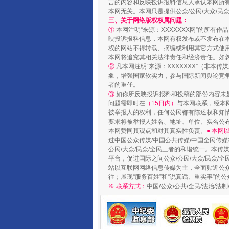
言的内容和反映投诉报料信息人承认本网所
本网无关。本网只是提供公众/公民/大众/
三、关于网络版权权属问题：
①
本网注明“来源：XXXXXXX网”的所有
映投诉报料信息，本网有权发布或不发布在
权的网站不得转载、摘编或利用其它方式使用
本网将追究其相关法律责任和经济责任。如
揭开“小金库”的免责幌子
②
凡本网注明“来源：XXXXXXX”（非
象，增强国家软实力，参与国际新闻舆论竞争
者的重任。
③
如你所反映投诉报料和投稿的部份内容未
问题需即时在
（15日内）
与本网联系，经本
被举报人的权利，任何公民都有陈述权和知
要求将被举报人姓名、地址、单位、实名公布
本网赞同其观点和对其真实性负责。
● 本
过中国公众传媒/中国公共传媒/中国全民传媒
公民/大众/民众/全民三者的和谐统一。本传
平台，促进国际之间公众/公民/大众/民众/
站以互联网网络信息传媒为主，全面贴近公众/
往；展现“服务百姓”和“说真话、重实事”的公
※ 联系方式：
中国/公众/公共/全民/法治/
受贿1.44亿！段成刚被判无期