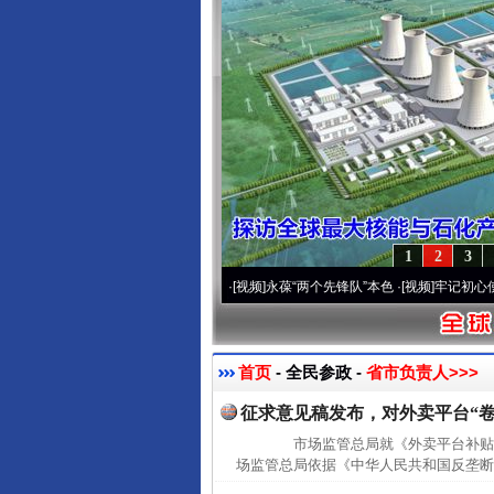
1
2
3
营20周年 深刻改变雪域高原..
·[视频]
永葆“两个先锋队”本色
·[视频]
牢记初心使命 奋进
首页
- 全民参政 -
省市负责人>>>
征求意见稿发布，对外卖平台“卷
市场监管总局就《外卖平台补贴
场监管总局依据《中华人民共和国反垄断