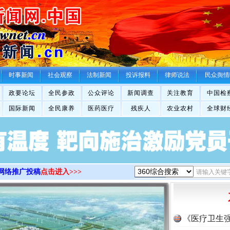
>
时事新闻
社会观察
法制新闻
投诉报料
律师说法
民众舆情
政要论坛
全民参政
公众评论
新闻调查
关注教育
中国检
国际新闻
全民康养
医药医疗
残疾人
农业农村
全球财
网络推广投稿
点击进入>>>
《医疗卫生