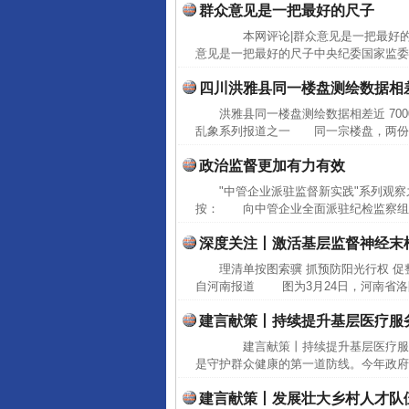
群众意见是一把最好的尺子
本网评论|群众意见是一把最好的尺
意见是一把最好的尺子中央纪委国家监委
四川洪雅县同一楼盘测绘数据相差近
洪雅县同一楼盘测绘数据相差近 70
乱象系列报道之一 同一宗楼盘，两份测绘
政治监督更加有力有效
"中管企业派驻监督新实践"系列观
按： 向中管企业全面派驻纪检监察组，
深度关注丨激活基层监督神经末
理清单按图索骥 抓预防阳光行权 
自河南报道 图为3月24日，河南省洛
建言献策丨持续提升基层医疗服
建言献策丨持续提升基层医疗服
是守护群众健康的第一道防线。今年政府
建言献策丨发展壮大乡村人才队