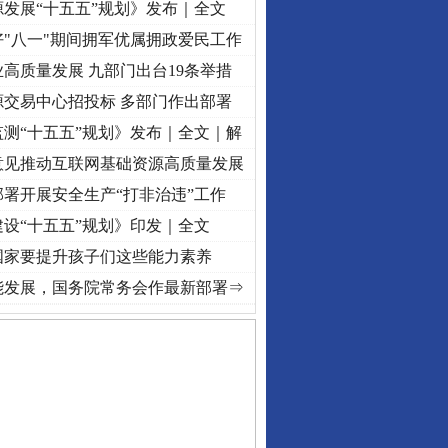
发展“十五五”规划》发布｜全文
"八一"期间拥军优属拥政爱民工作
高质量发展 九部门出台19条举措
源交易中心招投标 多部门作出部署
测“十五五”规划》发布｜全文｜解
意见推动互联网基础资源高质量发展
署开展安全生产“打非治违”工作
设“十五五”规划》印发｜全文
国家要提升孩子们这些能力素养
视频]
牢记初心使命 奋进复兴征程丨“转折之城”激荡..
·[视频]
牢记初心使命 奋进复兴征程
能发展，国务院常务会作最新部署⇒
私家车群死群伤事故多发..
守，一别两宽：这场老年..