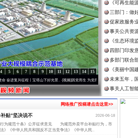
《可再生能源
三部门：做好
促家政服务业
事关公共资
《生态环境监
读
四部门印发
多部门联合部
《美丽中国建
4
5
6
7
8
9
10
11
12
13
14
15
未来五年，
复兴征程丨宝塔山下好光景..
·[视频]
因党而生 为党而战——百年“纪”事⑧加强纪律..
·[
事关人工智
网络推广投稿请点击这里>>
补贴”坚决说不
2026-06-18
近期涉
行为规范十条》公开征求意见 为规范外卖平台补贴行为，市
半生相
法》《中华人民共和国反不正当竞争法》《中华人民..