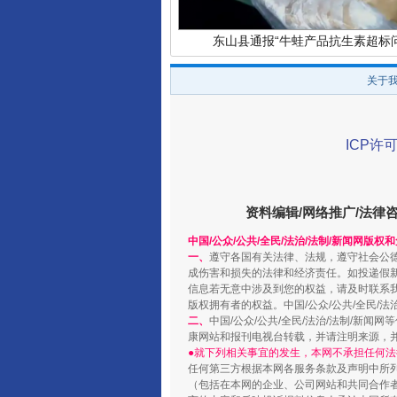
东山县通报“牛蛙产品抗生素超标问
关于
ICP许可
资料编辑/网络推广/法律
中国/公众/公共/全民/法治/法制/新闻网版权
一、
遵守各国有关法律、法规，遵守社会公
千年窑火 生生不息
成伤害和损失的法律和经济责任。如投递假
信息若无意中涉及到您的权益，请及时联系
版权拥有者的权益。中国/公众/公共/全民/法
二、
中国/公众/公共/全民/法治/法制/
康网站和报刊电视台转载，并请注明来源，
●就下列相关事宜的发生，本网不承担任何法
任何第三方根据本网各服务条款及声明中所
（包括在本网的企业、公司网站和共同合作