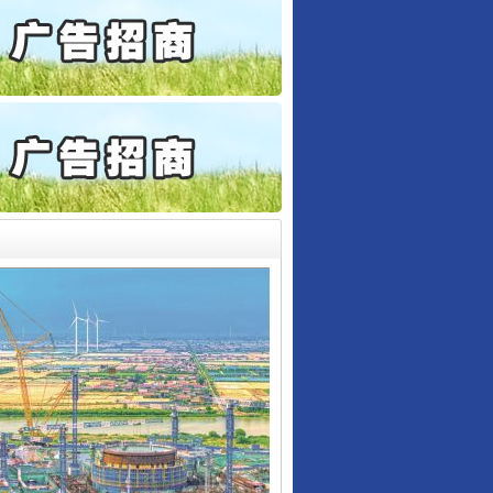
誉，不得录用为公务员
目出狱后办书院暴力管教..
公安厅征集新型黑恶违法..
6家美国实体采取反制措..
起首例对外贸易国家安全..
通报西安赛格商场坠亡事件
产可执”到“全额执行”
检抗诉的疑难复杂刑事案件
行业协会接连发公告
5死1伤，四川省安委会挂..