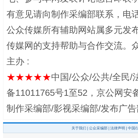
有意见请向制作采编部联系，电话：0
东山县通报“牛蛙产品抗生素超标问题”
法
公众传媒所有辅助网站属多元发
传媒网的支持帮助与合作交流。
主办 :
★★★★★
中国/公众/公共/全民/
备11011765号1至52，京公网安备：
制作采编部/影视采编部/发布广告
千年窑火 生生不息
一
关于我们
|
公众采编部
|
法律声明
| 中国