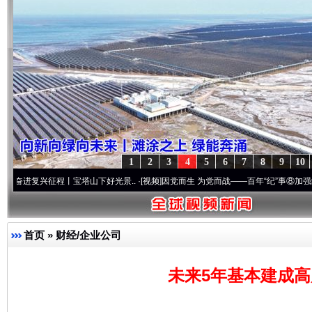
1
2
3
4
5
6
7
8
9
10
兴征程丨宝塔山下好光景..
·[视频]
因党而生 为党而战——百年“纪”事⑧加强纪律..
·[视频
首页
»
财经/企业公司
未来5年基本建成高