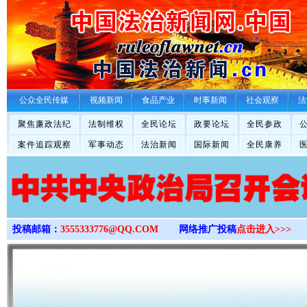
>
公众全民传媒
视频新闻
食品产业
时事新闻
社会观察
法
聚焦廉政法纪
法制维权
全民论坛
政要论坛
全民参政
案件追踪观察
军事动态
法治新闻
国际新闻
全民康养
投稿邮箱：
3555333776@QQ.COM
网络推广投稿
点击进入>>>