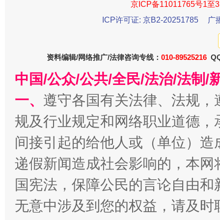
京ICP备11011765号1至3
ICP许可证: 京B2-20251785
广
资料编辑/网络推广/法律咨询专线：
010-89525216
QQ
中国/公众/公共/全民/法治/法
揭开“小金库”的免责幌子
一、
遵守各国有关法律、法规，
规及行业规定和网络职业道德，
间接引起的给他人或（单位）造
递假新闻造成社会影响的，本网
国宪法，保障公民的言论自由和
无意中涉及到您的权益，请及时
受贿1.44亿！段成刚被判无期
从幼儿