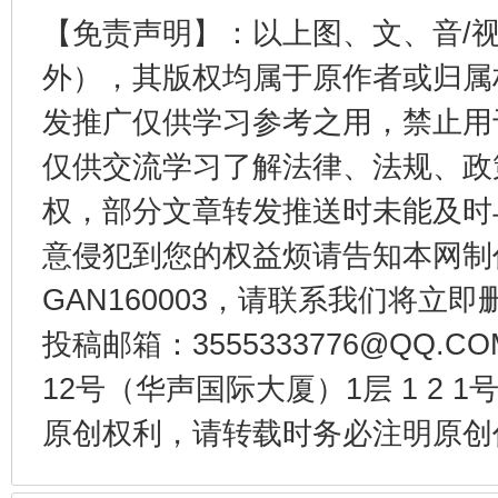
东山县通报“牛蛙产品抗生素超标问题”
法
【免责声明】：以上图、文、音/
外），其版权均属于原作者或归属
发推广仅供学习参考之用，禁止用
仅供交流学习了解法律、法规、政
权，部分文章转发推送时未能及时
意侵犯到您的权益烦请告知本网制作采编
GAN160003，请联系我们将立即删
千年窑火 生生不息
一
投稿邮箱：3555333776@QQ
12号（华声国际大厦）1层 1 2
原创权利，请转载时务必注明原创作