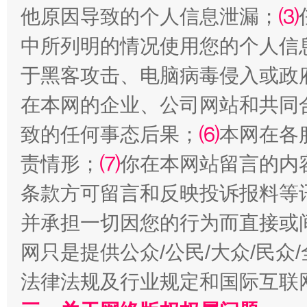
他原因导致的个人信息泄漏；
⑶
中所列明的情况使用您的个人信
于黑客攻击、电脑病毒侵入或政
在本网的企业、公司网站和共同
全民健身五年计划来了！等你上场
致的任何事态后果；
⑹
本网在各
责情形；
⑺
你在本网站留言的内
条款方可留言和反映投诉报料等
并承担一切因您的行为而直接或
网只是提供公众/公民/大众/民
法律法规及行业规定和国际互联
阿坝州三大球赛在茂县开幕
规模最