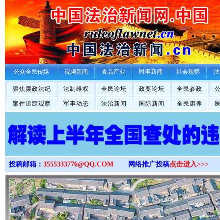
>
公众全民传媒
视频新闻
食品产业
时事新闻
社会观察
法
聚焦廉政法纪
法制维权
全民论坛
政要论坛
全民参政
案件追踪观察
军事动态
法治新闻
国际新闻
全民康养
投稿邮箱：
3555333776@QQ.COM
网络推广投稿
点击进入>>>