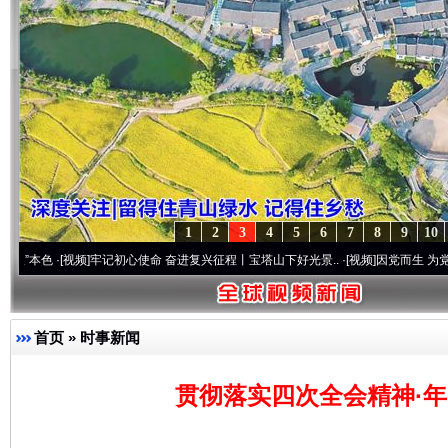
1
2
3
4
5
6
7
8
9
10
视频]
牢记初心使命 奋进复兴征程丨宝塔山下好光景..
·[视频]
因党而生 为党而战——百年“
首页
»
时事新闻
贯彻落实四次全会精神·