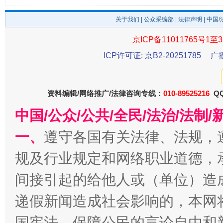
关于我们
|
公众采编部
|
法律声明
| 中国
京ICP备11011765号1至3
ICP许可证: 京B2-20251785
广
资料编辑/网络推广/法律咨询专线：
010-89525216
QQ
中国/公众/公共/全民/法治/法
千年窑火 生生不息
一
一、
遵守各国有关法律、法规，
规及行业规定和网络职业道德，
间接引起的给他人或（单位）造
递假新闻造成社会影响的，本网
国宪法，保障公民的言论自由和