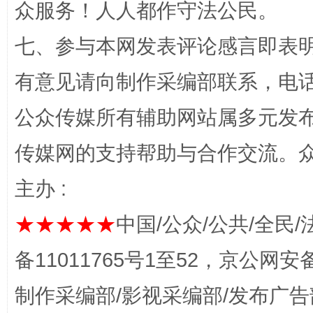
众服务！人人都作守法公民。
七、参与本网发表评论感言即表明
有意见请向制作采编部联系，电话：0
公众传媒所有辅助网站属多元发
完善运行机制助力责任有效落实
一纸欠条
传媒网的支持帮助与合作交流。
主办 :
★★★★★
中国/公众/公共/全民/
备11011765号1至52，京公网安备：
制作采编部/影视采编部/发布广告
东山县通报“牛蛙产品抗生素超标问题”
法