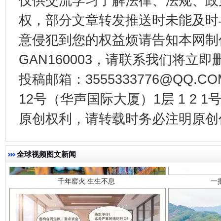
仅供交流学习了解法律、法规、政
权，部分文章转发推送时未能及时
意侵犯到您的权益烦请告知本网制作采编
GAN160003，请联系我们将立即删
投稿邮箱：3555333776@QQ
12号（华声国际大厦）1层 1 2
千年窑火 生生不息
一
原创权利，请转载时务必注明原创作
全球视频图文新闻