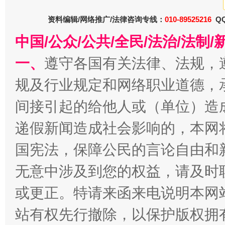
资料编辑/网络推广/法律咨询专线：
010-89525216
QQ
中国/公众/公共/全民/法治/法
一、
遵守各国有关法律、法规，
规及行业规定和网络职业道德，
千年窑火 生生不息
一
间接引起的给他人或（单位）造
递假新闻造成社会影响的，本网
国宪法，保障公民的言论自由和
无意中涉及到您的权益，请及时
或更正。特请来函来电说明本网
站有权先行撤除，以保护版权拥有者
揭开“小金库”的免责幌子