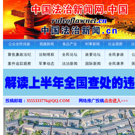
>
公众全民传媒
视频新闻
食品产业
时事新闻
社会观察
法
聚焦廉政法纪
法制维权
全民论坛
政要论坛
全民参政
案件追踪观察
军事动态
法治新闻
国际新闻
全民康养
投稿邮箱：
3555333776@QQ.COM
网络推广投稿
点击进入>>>