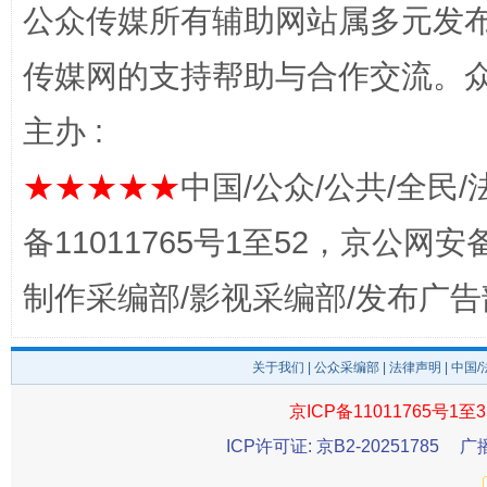
公众传媒所有辅助网站属多元发
传媒网的支持帮助与合作交流。
完善运行机制助力责任有效落实
一纸欠条
主办 :
★★★★★
中国/公众/公共/全民/
备11011765号1至52，京公网安备：
制作采编部/影视采编部/发布广告
关于我们
|
公众采编部
|
法律声明
| 中国
东山县通报“牛蛙产品抗生素超标问题”
法
京ICP备11011765号1至3
ICP许可证: 京B2-20251785
广