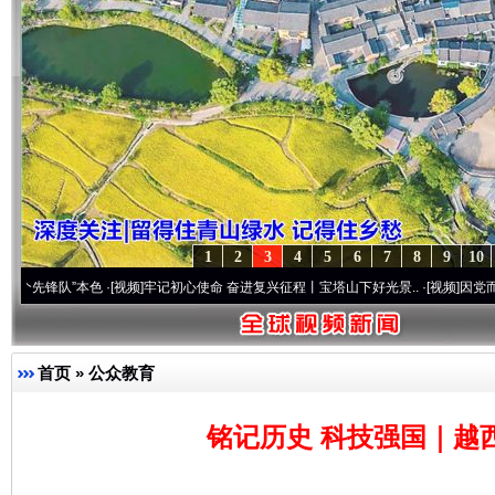
1
2
3
4
5
6
7
8
9
10
色
·[视频]
牢记初心使命 奋进复兴征程丨宝塔山下好光景..
·[视频]
因党而生 为党而战——
首页
»
公众教育
铭记历史 科技强国｜越