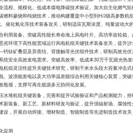
全流程、规模化、低成本煤电降碳技术验证。加大自主化燃气轮
碳燃料掺烧和纯烧技术，推动构建覆盖中小型到H/J级高参数机
化、催化氧化等技术装备攻关，研制适应瓦斯浓度、纯量波动大
利用装备。突破高性能长寿命海上风电叶片、高功率齿轮箱、
恶劣环境下高性能宽域运行风电机组关键技术装备攻关，提升沙
—钙钛矿叠层及异质结、背接触等光伏组件技术，研制高效光伏
系统安全高效发电需求。突破高效率、低成本30万千瓦级光热
电机组灵活性提升关键技术研究，研制千米水头段大容量冲击式
电、波浪能发电以及大功率温差能综合利用关键核心装置，突破
发瓶颈，支撑可再生能源多元协同化发展。
水堆机组关键装备，完善和提升试验验证和产品检测能力，持
术新装备、新工艺、新材料研发与验证，提升强辐射场、腐蚀性
建设，开展自动焊接、增材制造、智能制造等先进制造技术攻关
化应用