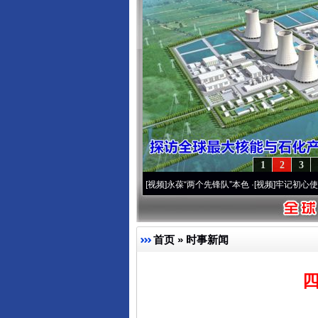
1
2
3
0周年 深刻改变雪域高原..
·[视频]
永葆“两个先锋队”本色
·[视频]
牢记初心使命 奋进复兴
首页
»
时事新闻
四