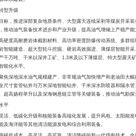
转型升级
标，推进深部复杂地质条件、大型露天连续采剥等煤炭开采装
，推动油气装备技术进步和产业升级，提高油气增储上产稳产能
硬度高耐磨岩体截割材料、高功率密度防爆传动系统、多群组
岩智能建造、超大型轮斗挖掘、硬岩高效掘进、薄煤层智能开采
产千万吨、千米以深井工矿、1.3米及以下薄煤层、特大型露天
智能化水平。
焦深地深水油气规模建产、非常规油气加快增产和老油田大幅
全尺寸套管钻井与万米深地智能钻井、千米深水防喷器和隔水管
、超高扬程举升以及深海钢悬链立管等关键装备，推动油气勘探
水平
活、低碳化升级和核能装备高端化发展，提升风电、太阳能发
能及海洋能等其他清洁能源发电和综合利用装备。
破低成本、高灵活、高可靠、清洁降碳的新一代煤电技术，全