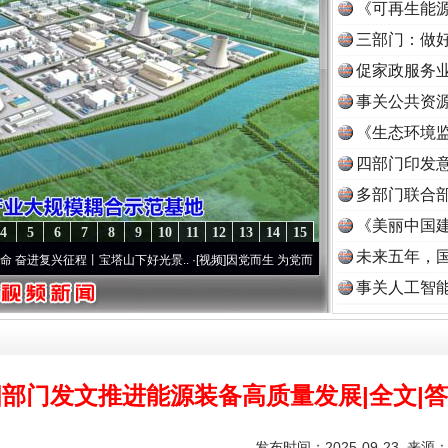
《可再生能源
三部门：做好
促家政服务业
事关公共资
《生态环境监
读
四部门印发
多部门联合部
《美丽中国建
4
5
6
7
8
9
10
11
12
13
14
15
未来五年，
征程丨宝塔山下好光景..
·[视频]
因党而生 为党而战——百年“纪”事⑧加强纪律..
·[视频]
事关人工智
部门发文推进能源装备高质量发展|全文|
发布时间：2025-09-23 来源