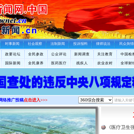
>
时事新闻
社会观察
法制新闻
投诉报料
律师说法
民众舆情
政要论坛
全民参政
公众评论
新闻调查
关注教育
中国检
国际新闻
全民康养
医药医疗
残疾人
农业农村
全球财
网络推广投稿
点击进入>>>
《医疗卫生