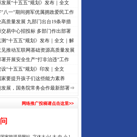
发展“十五五”规划》发布｜全文
"八一"期间拥军优属拥政爱民工作
高质量发展 九部门出台19条举措
源交易中心招投标 多部门作出部署
测“十五五”规划》发布｜全文｜解
意见推动互联网基础资源高质量发展
署开展安全生产“打非治违”工作
设“十五五”规划》印发｜全文
国家要提升孩子们这些能力素养
牢记初心使命 奋进复兴征程丨“转折之城”激荡..
·[视频]
牢记初心使命 奋进复兴征程丨红
能发展，国务院常务会作最新部署⇒
网络推广投稿请点击这里>>
答问
：
国家能源局网站
字体大小[
大
中
小
]