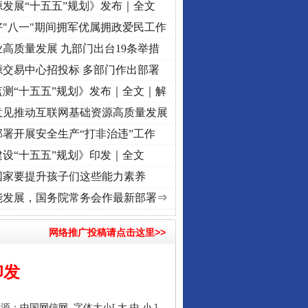
发展“十五五”规划》发布｜全文
"八一"期间拥军优属拥政爱民工作
高质量发展 九部门出台19条举措
源交易中心招投标 多部门作出部署
测“十五五”规划》发布｜全文｜解
意见推动互联网基础资源高质量发展
署开展安全生产“打非治违”工作
设“十五五”规划》印发｜全文
国家要提升孩子们这些能力素养
牢记初心使命 奋进复兴征程丨“转折之城”激荡..
·[视频]
牢记初心使命 奋进复兴征程丨红船
能发展，国务院常务会作最新部署⇒
网络推广投稿请点击这里>>
印发
来源：
中国网信网
字体大小[
大
中
小
]