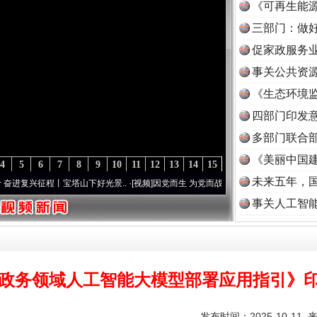
《可再生能源
三部门：做好
促家政服务业
事关公共资
《生态环境监
读
四部门印发
多部门联合部
《美丽中国建
4
5
6
7
8
9
10
11
12
13
14
15
未来五年，
征程丨宝塔山下好光景..
·[视频]
因党而生 为党而战——百年“纪”事⑧加强纪律..
·[视频]
事关人工智
政务领域人工智能大模型部署应用指引》
发布时间：2025-10-11 