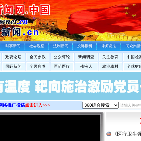
>
时事新闻
社会观察
法制新闻
投诉报料
律师说法
民众舆情
政要论坛
全民参政
公众评论
新闻调查
关注教育
中国检
国际新闻
全民康养
医药医疗
残疾人
农业农村
全球财
网络推广投稿
点击进入>>>
《医疗卫生