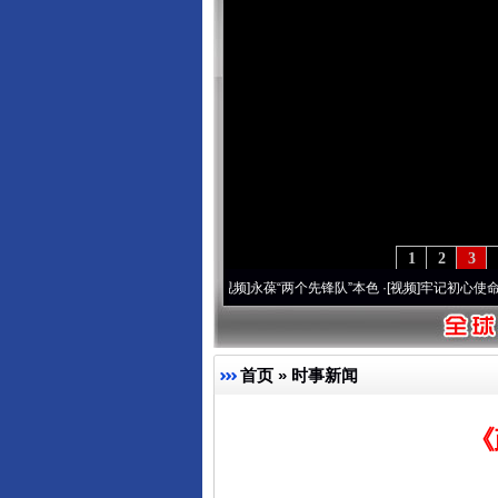
1
2
3
周年 深刻改变雪域高原..
·[视频]
永葆“两个先锋队”本色
·[视频]
牢记初心使命 奋进复兴
首页
»
时事新闻
《