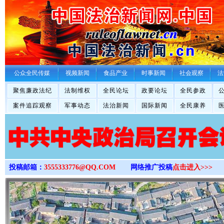
>
公众全民传媒
视频新闻
食品产业
时事新闻
社会观察
法
聚焦廉政法纪
法制维权
全民论坛
政要论坛
全民参政
案件追踪观察
军事动态
法治新闻
国际新闻
全民康养
投稿邮箱：
3555333776@QQ.COM
网络推广投稿
点击进入>>>