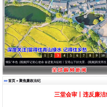
1
2
3
4
5
6
7
8
9
10
本色
·[视频]
牢记初心使命 奋进复兴征程丨宝塔山下好光景..
·[视频]
因党而生 为党而战—
首页
»
聚焦廉政法纪
三堂会审丨违反廉洁