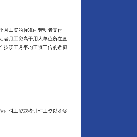
个月工资的标准向劳动者支付。
动者月工资高于用人单位所在直
准按职工月平均工资三倍的数额
东山县通报“牛蛙产品抗生素超标问题”
括计时工资或者计件工资以及奖