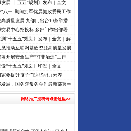
发展“十五五”规划》发布｜全文
"八一"期间拥军优属拥政爱民工作
高质量发展 九部门出台19条举措
源交易中心招投标 多部门作出部署
测“十五五”规划》发布｜全文｜解
意见推动互联网基础资源高质量发展
署开展安全生产“打非治违”工作
设“十五五”规划》印发｜全文
国家要提升孩子们这些能力素养
记初心使命 奋进复兴征程丨“转折之城”激荡..
·[视频]
牢记初心使命 奋进复兴征程丨红船起
能发展，国务院常务会作最新部署⇒
网络推广投稿请点击这里>>
保障部微信公众号
字体大小[
大
中
小
]