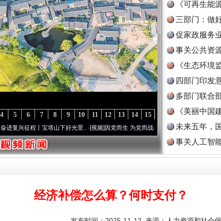
《可再生能源
三部门：做好
促家政服务业
事关公共资
《生态环境监
读
四部门印发
多部门联合部
《美丽中国建
4
5
6
7
8
9
10
11
12
13
14
15
未来五年，
程丨宝塔山下好光景..
·[视频]
因党而生 为党而战——百年“纪”事⑧加强纪律..
·[视频]
牢
事关人工智
经济补偿怎么算？何时支付？
发布时间：2025-11-12 来源：
人力资源和社会