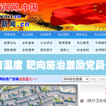
>
时事新闻
社会观察
法制新闻
投诉报料
律师说法
民众舆情
政要论坛
全民参政
公众评论
新闻调查
关注教育
中国检
国际新闻
全民康养
医药医疗
残疾人
农业农村
全球财
网络推广投稿
点击进入>>>
《医疗卫生