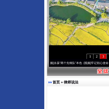
1
2
3
年 深刻改变雪域高原..
·[视频]
永葆“两个先锋队”本色
·[视频]
牢记初心使命 奋进复兴征
首页
»
律师说法