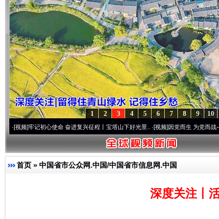
1
2
3
4
5
6
7
8
9
10
牢记初心使命 奋进复兴征程丨宝塔山下好光景..
·[视频]
因党而生 为党而战——百年“纪”
首页
»
中国省市公众网.中国/中国省市信息网.中国
深度关注丨活