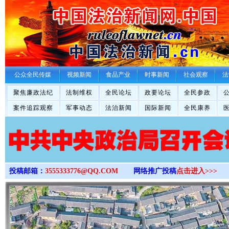
>
公众全民传媒
视频新闻
食品产业
时事新闻
社会观察
法
聚焦廉政法纪
法制维权
全民论坛
政要论坛
全民参政
案件追踪观察
军事动态
法治新闻
国际新闻
全民康养
投稿邮箱：
3555333776@QQ.COM
网络推广投稿
点击进入>>>