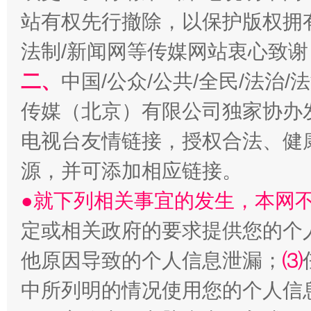
站有权先行撤除，以保护版权拥有者
法制/新闻网等传媒网站衷心致谢
揭开“小金库”的免责幌子
二、
中国/公众/公共/全民/法治
传媒（北京）有限公司独家协办
电视台友情链接，授权合法、健
源，并可添加相应链接。
●就下列相关事宜的发生，本网
定或相关政府的要求提供您的个
受贿1.44亿！段成刚被判无期
从幼儿
他原因导致的个人信息泄漏；
⑶
中所列明的情况使用您的个人信