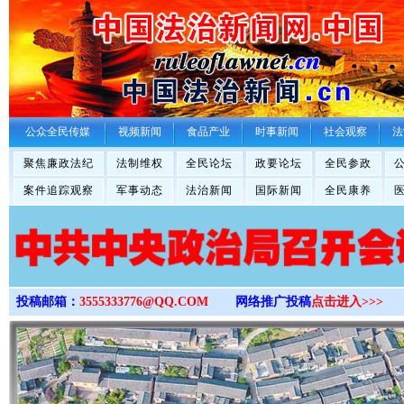
>
公众全民传媒
视频新闻
食品产业
时事新闻
社会观察
法
聚焦廉政法纪
法制维权
全民论坛
政要论坛
全民参政
案件追踪观察
军事动态
法治新闻
国际新闻
全民康养
投稿邮箱：
3555333776@QQ.COM
网络推广投稿
点击进入>>>