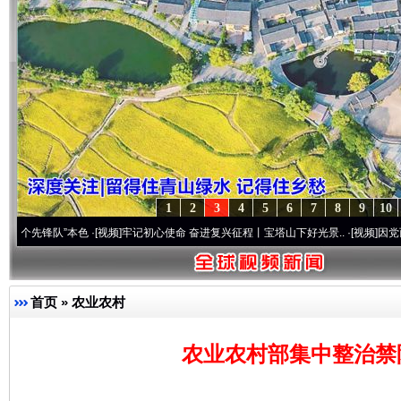
1
2
3
4
5
6
7
8
9
10
队”本色
·[视频]
牢记初心使命 奋进复兴征程丨宝塔山下好光景..
·[视频]
因党而生 为党而
首页
»
农业农村
农业农村部集中整治禁