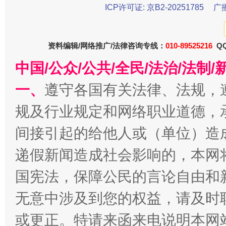
东山县通报“牛蛙产品抗生素超标问题”
法
ICP许可证: 京B2-20251785
广
资料编辑/网络推广/法律咨询专线：
010-89525216
QQ
中国/公众/公共/全民/法治/法
一、
遵守各国有关法律、法规，
规及行业规定和网络职业道德，
间接引起的给他人或（单位）造
千年窑火 生生不息
一
递假新闻造成社会影响的，本网
国宪法，保障公民的言论自由和
无意中涉及到您的权益，请及时
或更正。特请来函来电说明本网