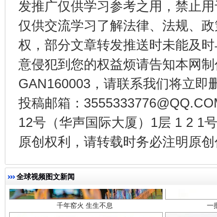
发推广仅供学习参考之用，禁止用
东山县通报“牛蛙产品抗生素超标问题”
法
仅供交流学习了解法律、法规、政
权，部分文章转发推送时未能及时
意侵犯到您的权益烦请告知本网制作采编
GAN160003，请联系我们将立即删
投稿邮箱：3555333776@QQ
12号（华声国际大厦）1层 1 2
原创权利，请转载时务必注明原创作
千年窑火 生生不息
一
全球视频图文新闻