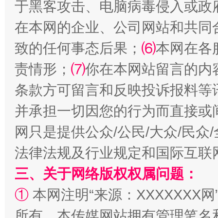
于黑客攻击、电脑病毒侵入或政
在本网的企业、公司网站和共同
致的任何事态后果；
⑹
本网在各
责情形；
⑺
你在本网站留言的内
全民健身五年计划来了！等你上场
条款方可留言和反映投诉报料等
并承担一切因您的行为而直接或
网只是提供公众/公民/大众/民
法律法规及行业规定和国际互联
三、关于网络版权权属问题：
①
本网注明“来源：XXXXXXX网
阿坝州三大球赛在茂县开幕
规模最
所有。本传媒网站拥有管理笔名