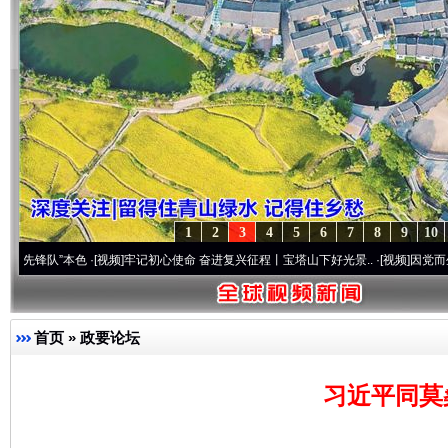
1
2
3
4
5
6
7
8
9
10
本色
·[视频]
牢记初心使命 奋进复兴征程丨宝塔山下好光景..
·[视频]
因党而生 为党而战——
首页
»
政要论坛
习近平同莫