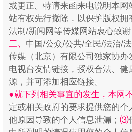
或更正。特请来函来电说明本网
站有权先行撤除，以保护版权拥有者
揭开“小金库”的免责幌子
法制/新闻网等传媒网站衷心致谢
二、
中国/公众/公共/全民/法治
传媒（北京）有限公司独家协办
电视台友情链接，授权合法、健
源，并可添加相应链接。
●就下列相关事宜的发生，本网
受贿1.44亿！段成刚被判无期
从幼儿
定或相关政府的要求提供您的个
他原因导致的个人信息泄漏；
⑶