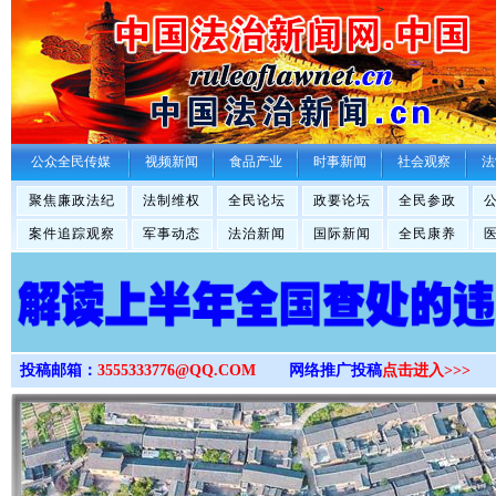
>
公众全民传媒
视频新闻
食品产业
时事新闻
社会观察
法
聚焦廉政法纪
法制维权
全民论坛
政要论坛
全民参政
案件追踪观察
军事动态
法治新闻
国际新闻
全民康养
投稿邮箱：
3555333776@QQ.COM
网络推广投稿
点击进入>>>