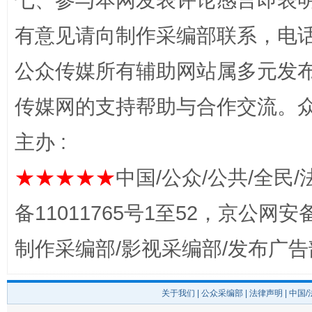
七、参与本网发表评论感言即表明
有意见请向制作采编部联系，电话：0
公众传媒所有辅助网站属多元发
传媒网的支持帮助与合作交流。
完善运行机制助力责任有效落实
一纸欠条
主办 :
★★★★★
中国/公众/公共/全民/
备11011765号1至52，京公网安备：
制作采编部/影视采编部/发布广告
关于我们
|
公众采编部
|
法律声明
| 中国
东山县通报“牛蛙产品抗生素超标问题”
法