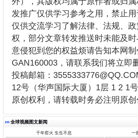
外），其版权均属于原作者或归属
东山县通报“牛蛙产品抗生素超标问题”
法
发推广仅供学习参考之用，禁止用
仅供交流学习了解法律、法规、政
权，部分文章转发推送时未能及时
意侵犯到您的权益烦请告知本网制作采编
GAN160003，请联系我们将立即删
投稿邮箱：3555333776@QQ
12号（华声国际大厦）1层 1 2
千年窑火 生生不息
一
原创权利，请转载时务必注明原创作
全球视频图文新闻