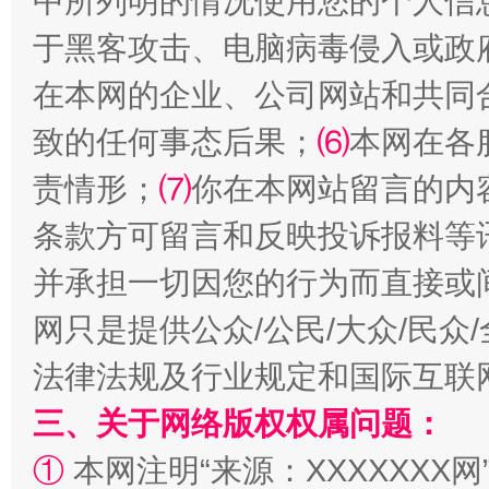
中所列明的情况使用您的个人信
于黑客攻击、电脑病毒侵入或政
在本网的企业、公司网站和共同
致的任何事态后果；
⑹
本网在各
全民健身五年计划来了！等你上场
责情形；
⑺
你在本网站留言的内
条款方可留言和反映投诉报料等
并承担一切因您的行为而直接或
网只是提供公众/公民/大众/民
法律法规及行业规定和国际互联
三、关于网络版权权属问题：
阿坝州三大球赛在茂县开幕
规模最
①
本网注明“来源：XXXXXXX网