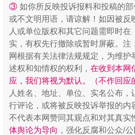
③
如你所反映投诉报料和投稿的部
或不文明用语，请谅解！如因被反
人或单位版权和其它问题需即时在
扯下公款旅游的“隐身衣”
如何以同
实，有权先行撤除或暂时屏蔽。注
网根据有关法律法规规定，为维护
述权和知情权的权利，
在收到本网
应，我们将视为默认。（不作回应
人姓名、地址、单位、实名公布，让
行评论，或将被反映投诉举报的内
“蜀中异人”王建安的艺术幻境
不代表本网赞同其观点和对其真实
体舆论为导向
，强化反腐和公众/公