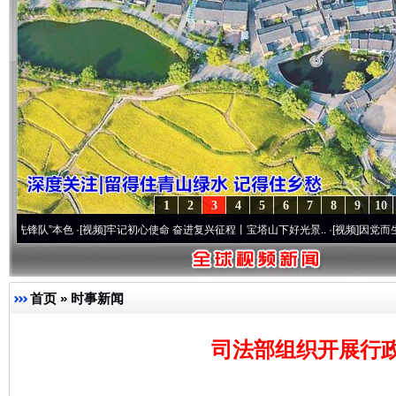
1
2
3
4
5
6
7
8
9
10
本色
·[视频]
牢记初心使命 奋进复兴征程丨宝塔山下好光景..
·[视频]
因党而生 为党而战—
首页
»
时事新闻
司法部组织开展行