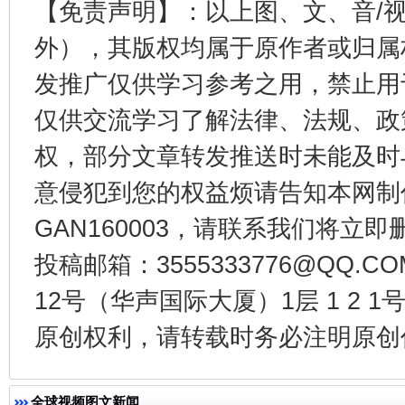
【免责声明】：以上图、文、音/
外），其版权均属于原作者或归属
发推广仅供学习参考之用，禁止用
东山县通报“牛蛙产品抗生素超标问题”
法
仅供交流学习了解法律、法规、政
权，部分文章转发推送时未能及时
意侵犯到您的权益烦请告知本网制作采编
GAN160003，请联系我们将立即删
投稿邮箱：3555333776@QQ
12号（华声国际大厦）1层 1 2
千年窑火 生生不息
一
原创权利，请转载时务必注明原创作
全球视频图文新闻