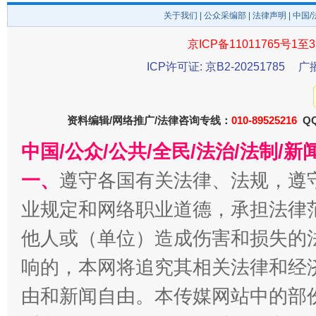
关于我们
|
公众采编部
|
法律声明
| 中国
东山县通报“牛蛙产品抗生素超标问题”
法
京ICP备11011765号1至3
ICP许可证: 京B2-20251785
广
资料编辑/网络推广/法律咨询专线：
010-89525216
QQ
中国/公众/公共/全民/法治/法制/
一、
遵守各国有关法律、法规，遵
业规定和网络职业道德，承担法律
千年窑火 生生不息
一
他人或（单位）造成伤害和损失的
响的，本网将追究其相关法律和经
由和新闻自由。本传媒网站中的部