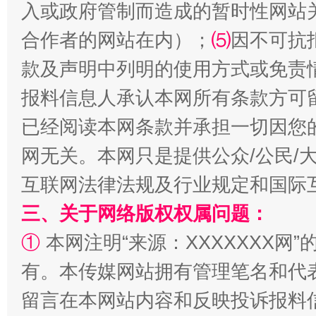
入或政府管制而造成的暂时性网站
合作者的网站在内）；
⑸
因不可抗
款及声明中列明的使用方式或免责
报料信息人承认本网所有条款方可
已经阅读本网条款并承担一切因您
全民健身五年计划来了！等你上场
网无关。本网只是提供公众/公民/
互联网法律法规及行业规定和国际
三、关于网络版权权属问题：
①
本网注明“来源：XXXXXXX网”
有。本传媒网站拥有管理笔名和代
留言在本网站内容和反映投诉报料