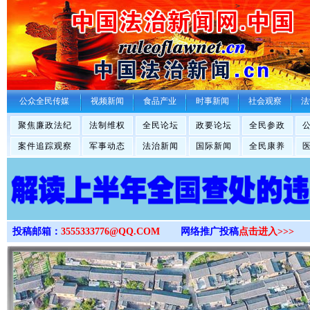
>
公众全民传媒
视频新闻
食品产业
时事新闻
社会观察
法
聚焦廉政法纪
法制维权
全民论坛
政要论坛
全民参政
案件追踪观察
军事动态
法治新闻
国际新闻
全民康养
投稿邮箱：
3555333776@QQ.COM
网络推广投稿
点击进入>>>