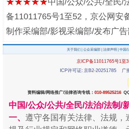
★★★★★
中国/公众/公共/全民/
备11011765号1至52，京公网安备：
制作采编部/影视采编部/发布广告
揭开“小金库”的免责幌子
关于我们
|
公众采编部
|
法律声明
| 中国
京ICP备11011765号1至3
ICP许可证: 京B2-20251785
广
资料编辑/网络推广/法律咨询专线：
010-89525216
QQ
中国/公众/公共/全民/法治/法
一、
遵守各国有关法律、法规，
受贿1.44亿！段成刚被判无期
从幼儿