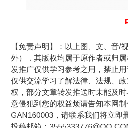
【免责声明】：以上图、文、音/
揭开“小金库”的免责幌子
外），其版权均属于原作者或归属
发推广仅供学习参考之用，禁止用
仅供交流学习了解法律、法规、政
权，部分文章转发推送时未能及时
意侵犯到您的权益烦请告知本网制作采编
GAN160003，请联系我们将立即删
投稿邮箱：3555333776@QQ
受贿1.44亿！段成刚被判无期
从幼儿