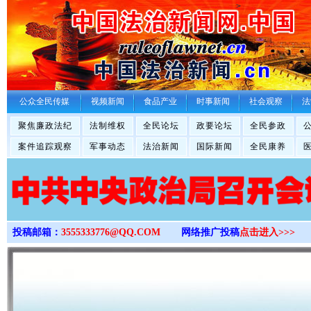
>
公众全民传媒
视频新闻
食品产业
时事新闻
社会观察
法
聚焦廉政法纪
法制维权
全民论坛
政要论坛
全民参政
案件追踪观察
军事动态
法治新闻
国际新闻
全民康养
投稿邮箱：
3555333776@QQ.COM
网络推广投稿
点击进入>>>