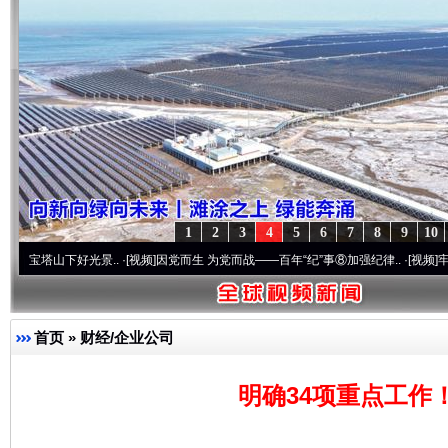
1
2
3
4
5
6
7
8
9
10
..
·[视频]
因党而生 为党而战——百年“纪”事⑧加强纪律..
·[视频]
牢记初心使命 奋进复
首页
»
财经/企业公司
明确34项重点工作