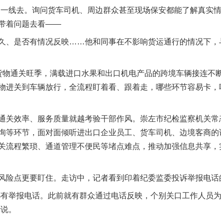
线去。询问货车司机、周边群众甚至现场保安都能了解真实情
带着问题去看——
、是否有情况反映……他和同事在不影响货运通行的情况下，
物通关旺季，满载进口水果和出口机电产品的跨境车辆接连不断
物进关到车辆放行，全流程盯着看、跟着走，哪些环节容易卡，
关效率、服务质量就越考验干部作风。崇左市纪检监察机关常
询等环节，面对面倾听进出口企业员工、货车司机、边境客商的
关流程繁琐、通道管理不便民等堵点难点，推动加强信息共享，
险点更要盯住。走访中，记者看到印着纪委监委投诉举报电话
有举报电话。此前就有群众通过电话反映，个别关口工作人员为
华说。