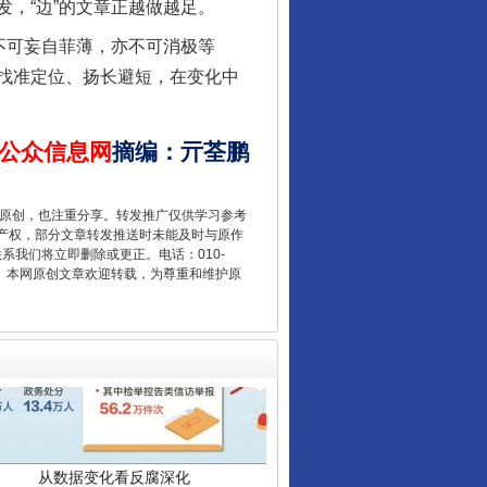
，“边”的文章正越做越足。
不可妄自菲薄，亦不可消极等
让核能赋能千行百业
找准定位、扬长避短，在变化中
公众信息网
摘编
：
亓荃鹏
重原创，也注重分享。转发推广仅供学习参考
产权，部分文章转发推送时未能及时与原作
联系我们将立即删除或更正。电话：010-
2 1号。本网原创文章欢迎转载，为尊重和维护原
从数据变化看反腐深化