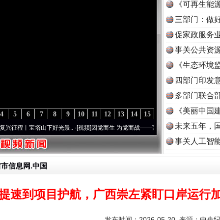
《可再生能源
三部门：做好
促家政服务业
事关公共资
《生态环境监
读
四部门印发
多部门联合部
《美丽中国建
4
5
6
7
8
9
10
11
12
13
14
15
未来五年，
塔山下好光景..
·[视频]
因党而生 为党而战——百年“纪”事⑧加强纪律..
·[视频]
牢记初心
事关人工智
省市信息网.中国
提速到项目护航，广西崇左紧盯口岸运行
发布时间：2026-05-20 来源：
中央