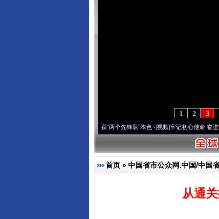
1
2
3
刻改变雪域高原..
·[视频]
永葆“两个先锋队”本色
·[视频]
牢记初心使命 奋进复兴征程丨宝
首页
»
中国省市公众网.中国/中国
从通关