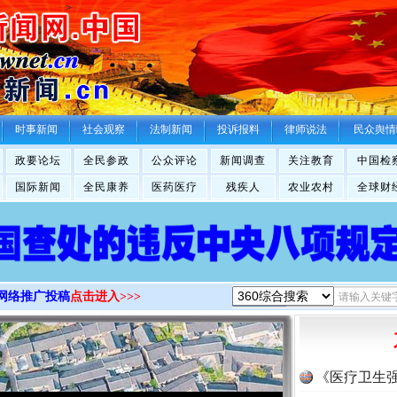
>
时事新闻
社会观察
法制新闻
投诉报料
律师说法
民众舆情
政要论坛
全民参政
公众评论
新闻调查
关注教育
中国检
国际新闻
全民康养
医药医疗
残疾人
农业农村
全球财
网络推广投稿
点击进入>>>
《医疗卫生