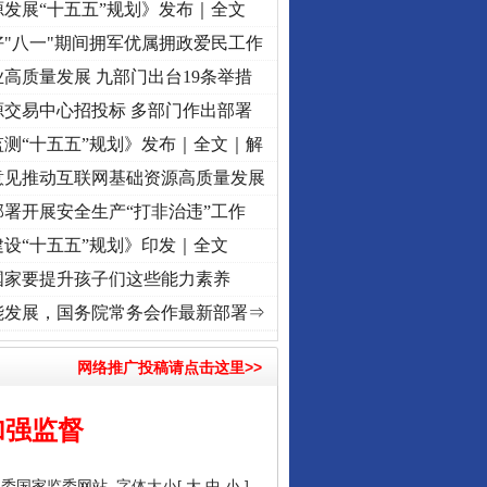
发展“十五五”规划》发布｜全文
"八一"期间拥军优属拥政爱民工作
高质量发展 九部门出台19条举措
源交易中心招投标 多部门作出部署
测“十五五”规划》发布｜全文｜解
意见推动互联网基础资源高质量发展
署开展安全生产“打非治违”工作
设“十五五”规划》印发｜全文
国家要提升孩子们这些能力素养
使命 奋进复兴征程丨“转折之城”激荡..
·[视频]
牢记初心使命 奋进复兴征程丨红船起航处 
能发展，国务院常务会作最新部署⇒
网络推广投稿请点击这里>>
加强监督
纪委国家监委网站
字体大小[
大
中
小
]