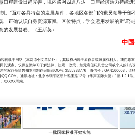
慧口岸建设日趋完善，境内路网四通八达，口岸经济活力持续迸发
。”面对各具特点的发展条件，各地区各部门的党员领导干部
题”
法徽映军营 权益有保障
观，正确认识自身资源禀赋、区位特点，学会运用发展的辩证法
意的发展答卷。（王斯英）
中国
内容转载于网络（本网原创文章除外），其版权均属于原作者或归属权利人。我们尊
同其观点。仅供交流学习了解法律、法规、政策，如无意侵犯到贵公司或个人的知识
权益烦请告知本网制作采编部QQ号: 3555333776，微信号：GAN160003，请
3776@QQ.COM。通讯地址：北京市朝阳区朝外雅宝路12号（华声国际大厦）1层 1 
XXXXX网站。
一批国家标准开始实施