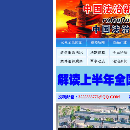
公众全民传媒
视频新闻
食品产业
聚焦廉政法纪
法制维权
全民论坛
案件追踪观察
军事动态
法治新闻
投稿邮箱：
3555333776@QQ.COM