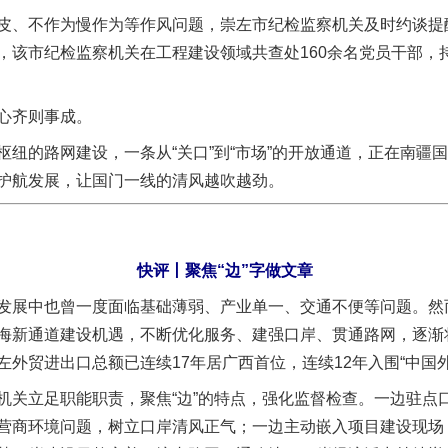
、不作为慢作为等作风问题，崇左市纪检监察机关及时约谈提
，该市纪检监察机关在工程建设领域共查处160余名党员干部，
心齐则事成。
的路网建设，一条从“关口”到“市场”的开放通道，正在南疆
护航发展，让国门一线的清风越吹越劲。
实
一纸欠条伤亲情 巡回调解促和解..
快评丨聚焦“边”字做文章
展中也曾一度面临基础薄弱、产业单一、交通不便等问题。然
海新通道建设机遇，不断优化服务、建强口岸、贯通路网，逐渐将
外贸进出口总额已连续17年居广西首位，连续12年入围“中国
立足职能职责，聚焦“边”的特点，强化监督检查。一边驻点
营商环境问题，树立口岸清风正气；一边主动嵌入项目建设现场