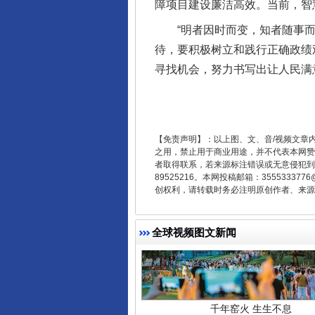
障项目建设廉洁高效。当前，智
“明者因时而变，知者随事而制
东山县通报“牛蛙产品抗生素超标问
待，要积极树立和践行正确政绩
寻找机会，努力书写出让人民满
【免责声明】：以上图、文、音/视频文章
之用，禁止用于商业用途，并不代表本网赞
者取得联系，若来源标注错误或无意侵犯到您的
89525216。本网投稿邮箱：355533
创权利，请转载时务必注明原创作者、来源：
千年窑火 生生不息
全球视频图文新闻