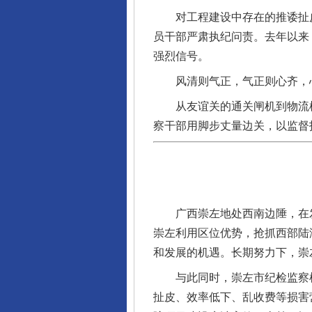
对工程建设中存在的推诿扯皮
员干部严肃执纪问责。去年以来
强烈信号。
风清则气正，气正则心齐，
从友谊关的通关闸机到物流枢纽
察干部用脚步丈量边关，以监督
完善运行机制助力责任有效落
广西崇左地处西南边陲，在发
崇左利用区位优势，抢抓西部陆
和发展的机遇。长期努力下，崇左
与此同时，崇左市纪检监察机关
扯皮、效率低下、乱收费等损害