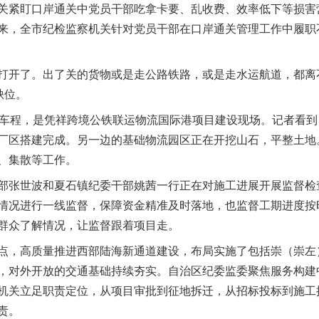
紧盯口岸通关中党员干部吃拿卡要、乱收费、效率低下等损害
来，全市纪检监察机关针对党员干部在口岸通关管理工作中履职
开了。出了关的货物或是走公路铁路，或是走水运航道，都离
缺位。
程，是凭祥跨境公铁联运物流国际港项目建设现场。记者看到，
厂区搭建完成。另一边的基础物流园区正在开挖山石，平整土地
、集散等工作。
张世波和夏石镇纪委干部姚茜一行正在对施工进展开展监督检查
情况进行一线监督，保障资金精准及时落地，也监督工期进度按
群众了解情况，让监督跟着项目走。
，高质量推进西部陆海新通道建设，布局实施了包括崇（崇左
，对外开放的交通基础持续夯实。自治区纪委监委聚焦服务构建
机关立足职责定位，从项目审批到征地拆迁，从招标投标到施工
责。