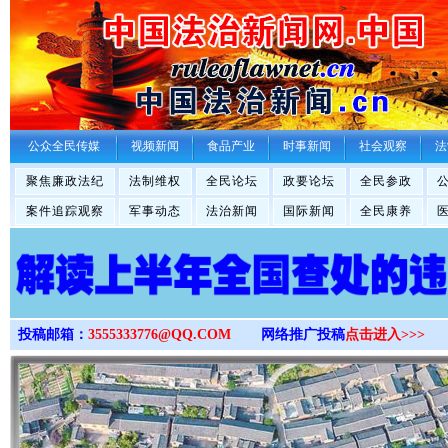
>
公众全民传媒
视频新闻
食品产业
时事新闻
社会观察
法
聚焦廉政法纪
法制维权
全民论坛
政要论坛
全民参政
案件追踪观察
军事动态
法治新闻
国际新闻
全民康养
投稿邮箱：
3555333776@QQ.COM
网络推广投稿
点击进入>>>