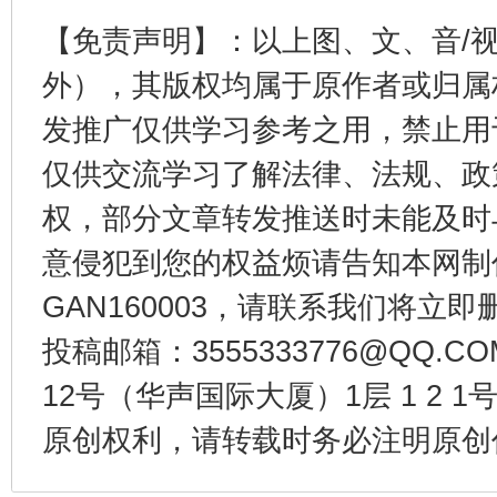
【免责声明】：以上图、文、音/
外），其版权均属于原作者或归属
东山县通报“牛蛙产品抗生素超标问题”
法
发推广仅供学习参考之用，禁止用
仅供交流学习了解法律、法规、政
权，部分文章转发推送时未能及时
意侵犯到您的权益烦请告知本网制作采编
GAN160003，请联系我们将立即删
投稿邮箱：3555333776@QQ
千年窑火 生生不息
一
12号（华声国际大厦）1层 1 2
原创权利，请转载时务必注明原创作