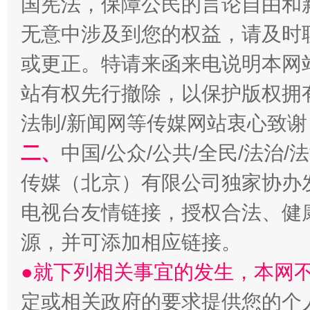
国宪法，保障公民的言论自由和
无意中涉及到您的权益，请及时
或更正。特请来函来电说明本网
揭开“小金库”的免责幌子
站有权先行撤除，以保护版权拥有者
法制/新闻网等传媒网站衷心致谢
二、
中国/公众/公共/全民/法治
传媒（北京）有限公司独家协办
电视台友情链接，授权合法、健
源，并可添加相应链接。
受贿1.44亿！段成刚被判无期
从幼儿
●就下列相关事宜的发生，本网
定或相关政府的要求提供您的个