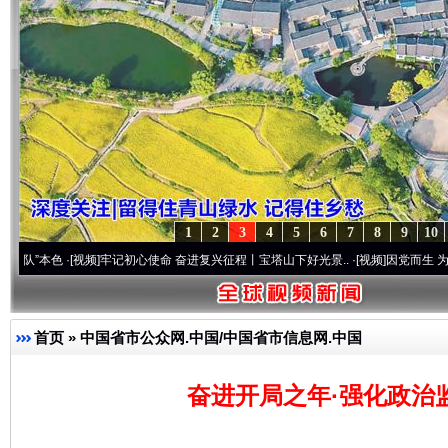
1
2
3
4
5
6
7
8
9
10
色
·[视频]
牢记初心使命 奋进复兴征程丨宝塔山下好光景..
·[视频]
因党而生 为党而战——百
首页
»
中国省市公众网.中国/中国省市信息网.中国
奋进开局之年·强化政治