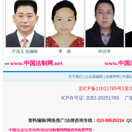
亓淦玉 总编辑
李 凌
何功书
www.中国法制网.net
www.中
春天里的科技盛宴
关于我们
|
公众采编部
|
法律声明
| 中国
京ICP备11011765号1至3
ICP许可证: 京B2-20251785
广
资料编辑/网络推广/法律咨询专线：
010-89525216
QQ
中国/公众/公共/全民/法治/法制/新闻网版权和免责声明：