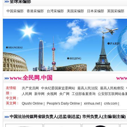
全球采编部
中国采编部
香港采编部
台湾采编部
美国采编部
日本采编部
英国采编部
雄关漫道展新颜
“
www.全民网.中国
ww
友情链
共产党员网
中央纪委国家监委网站
最高人民法院
最高人民检察院
接：
人民网
新华网
央视网
央广网
工信部备案查询
公安部互联网站备
中文网：
英文网：
Qiushi Online |
People's Daily Online |
xinhua.net |
cntv.com |
中国法治传媒网省级负责人(总监/副总监) 市州负责人(主编/副主编)
亓淦玉 总编辑
李 凌
何功书
衣柜里的秘密
高速路上