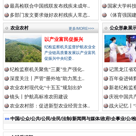
最高检联合中国残联发布残疾未成年..
国家大学科技
多部门发文要求做好农村残疾人常态..
《体育强国建
祁连巍巍树丰碑
高回报
农业农村
公众形象展
更多/MORE>>>
以产业富民促振兴
纪检监察机关监督护航农业全
产业链高质量发展以产业富民
促振兴中央纪委..
纪检监察机关聚焦“三夏”生产强化..
记黑龙江省双
深度关注丨严管“册外地”助力黑土..
百年奋进铸辉
农业农村现代化“十五五”规划出炉
新老纪检监察
镜头丨护航高标准农田建设
庆祝中国共产
农业农村部：促进新型农业经营主体..
战火记忆丨“
一枚“钉子”竟然扎入要害部门
中国/公众/公共/公民/全民/法制/新闻网与媒体/政府/企事业/