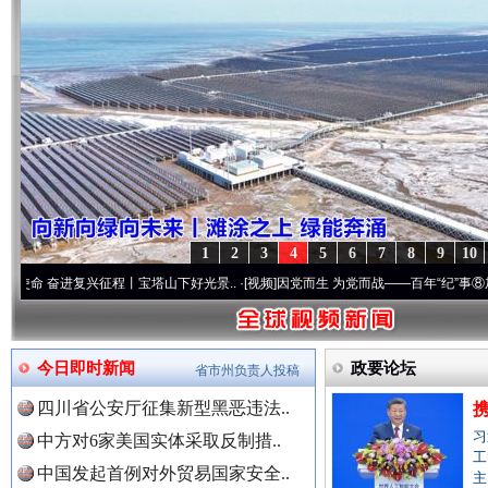
1
2
3
4
5
6
7
8
9
10
复兴征程丨宝塔山下好光景..
·[视频]
因党而生 为党而战——百年“纪”事⑧加强纪律..
·[
今日即时新闻
政要论坛
省市州负责人投稿
四川省公安厅征集新型黑恶违法..
习
中方对6家美国实体采取反制措..
“后车司机肯定在骂我”
全民健身
工
中国发起首例对外贸易国家安全..
主