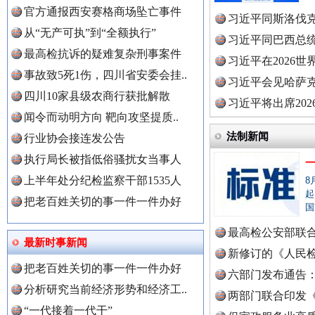
官方通报西安赛格商场坠亡事件
习近平同斯洛伐
从“无产可执”到“全额执行”
习近平同巴西总
最高检抗诉的疑难复杂刑事案件
习近平在2026
事故致5死1伤，四川省安委会挂..
理高级..
习近平会见哈萨
四川10家县级农商行获批解散
习近平将出席20
闻令而动明方向 靶向攻坚提质..
球治理..
法制新闻
行业协会接连发公告
执行局长被指低俗骚扰女当事人
世界屋脊 天路回响
永
上半年处分纪检监察干部1535人
8
起
把老百姓关切的事一件一件办好
国
最高检公安部联
最新时事新闻
周岁未..
新修订的《人民
把老百姓关切的事一件一件办好
布
六部门发布通告
中国全民新闻网.
分析研究当前经济形势和经济工..
两部门联合印发
“一代接着一代干”