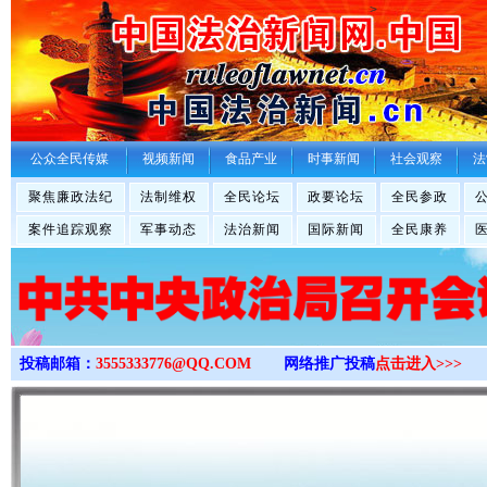
>
公众全民传媒
视频新闻
食品产业
时事新闻
社会观察
法
聚焦廉政法纪
法制维权
全民论坛
政要论坛
全民参政
案件追踪观察
军事动态
法治新闻
国际新闻
全民康养
投稿邮箱：
3555333776@QQ.COM
网络推广投稿
点击进入>>>