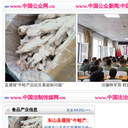
中国企业新闻网.
www.中国公众网.cn
www.中国公众新闻.中
中国农业新闻网.
中国视频新闻网.
世界屋脊 天路回响
永
中国廉政法纪网.
蛙产品抗生素超标问题”
法徽映军营 权益有保障
www.中国法制传媒网.cn
www.中国法治
中国律师在线.中
食品产业信息
更多/MORE>>>
东山县通报“牛蛙产..
福建东山县市监局通报当地一