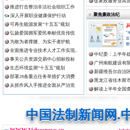
定》
促家政服务业高质
推进打击整治非法社会组织工作
红船起航处 潮起向未来
广州首
聚焦廉政法纪
中国公众新闻网.
深入开展职业健康保护行动
可再生能源发展“十五五”规划
弘扬爱国拥军爱民奉献优良传统
"
反
为敢为者撑腰、为实干者护航
中国公民新闻网.
败
全面推进专业技术人才工作实现..
中纪委：上半年处
事关公共资源交易中心招标投标
广州南航建设有
生态环境监测“十五五”规划
中国公共新闻网.
新疆维吾尔自治
部署28条重点任务举措扩大消费
黑龙江省佳木斯
从抓作风入手推进全面从严治党
解读上半年全国
三年瞒报超千万 隐匿收入偷税被查处..
中国法制新闻网.
数据
中国法治新闻网.
WWW.Videosnews.cn
ww