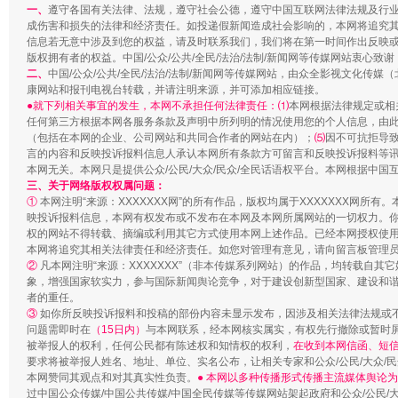
一、
遵守各国有关法律、法规，遵守社会公德，遵守中国互联网法律法规及行
成伤害和损失的法律和经济责任。如投递假新闻造成社会影响的，本网将追究
信息若无意中涉及到您的权益，请及时联系我们，我们将在第一时间作出反映
版权拥有者的权益。中国/公众/公共/全民/法治/法制/新闻网等传媒网站衷心致谢
巳巳如意，开工大吉！
三轮上
二、
中国/公众/公共/全民/法治/法制/新闻网等传媒网站，由众全影视文化
康网站和报刊电视台转载，并请注明来源，并可添加相应链接。
●就下列相关事宜的发生，本网不承担任何法律责任：⑴
本网根据法律规定或相
任何第三方根据本网各服务条款及声明中所列明的情况使用您的个人信息，由
（包括在本网的企业、公司网站和共同合作者的网站在内）；
⑸
因不可抗拒导
言的内容和反映投诉报料信息人承认本网所有条款方可留言和反映投诉报料等
本网无关。本网只是提供公众/公民/大众/民众/全民话语权平台。本网根据中
三、关于网络版权权属问题：
①
本网注明“来源：XXXXXXX网”的所有作品，版权均属于XXXXXXX网
映投诉报料信息，本网有权发布或不发布在本网及本网所属网站的一切权力。
权的网站不得转载、摘编或利用其它方式使用本网上述作品。已经本网授权使用作
本网将追究其相关法律责任和经济责任。如您对管理有意见，请向留言板管理
②
凡本网注明“来源：XXXXXXX”（非本传媒系列网站）的作品，均转载自
象，增强国家软实力，参与国际新闻舆论竞争，对于建设创新型国家、建设和谐社
者的重任。
③
如你所反映投诉报料和投稿的部份内容未显示发布，因涉及相关法律法规或
问题需即时在
（15日内）
与本网联系，经本网核实属实，有权先行撤除或暂时
被举报人的权利，任何公民都有陈述权和知情权的权利，
在收到本网信函、短信
要求将被举报人姓名、地址、单位、实名公布，让相关专家和公众/公民/大众/
本网赞同其观点和对其真实性负责。
● 本网以多种传播形式传播主流媒体舆论
过中国公众传媒/中国公共传媒/中国全民传媒等传媒网站架起政府和公众/公民/