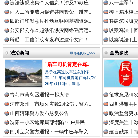
违法违规收集个人信息！涉及35款应..
八一建军节｜
中国农业新闻网.
让人工智能成为促进共同繁荣、维护..
楼下漏水楼上
四部门印发意见推动互联网基础资源..
将建筑垃圾
公安部公布25起涉汛涉灾网络谣言违..
以案释法｜图“
中国视频新闻网.
辟谣！工信部没有发布过这个文件！
以案说法 | 
法治新闻
全民参政
更多/MORE>>>
中国廉政法纪网.
“后车司机肯定在骂..
雄关漫道展新颜
“
男子在高速快车道急刹停
车："后车司机肯定在骂我"20
26年7月13日，湖北..
中国律师在线.中
青岛市黄岛区通报一起火情
征求意见稿发
河南郑州一市场火灾致2死2伤，警方..
四川洪雅县同
山西河津警方发布悬赏公告
政治监督更
中国参政网.中
沈阳一小区地库局部塌陷 91户居民..
深度关注丨
四川宝兴警方通报：一辆中巴车坠入..
建言献策丨持