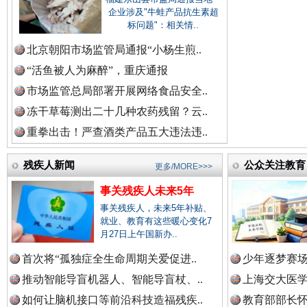
红船起航处 潮起向未来
广州首
企业涉及"牛蛙产品抗生素超
中国参政网.中
标问题"：相关情..
北京朝阳市场监管局通报“小杨生煎..
“活鱼被人为麻醉”，重庆通报
市场监管总局部署开展网络食品安全..
冻干草莓测出二十几种农药残留？云..
重拳出击！严查酒类产品五大违法违..
残疾人新闻
公众关注教育
更多/MORE>>>
三年瞒报超千万 隐匿收入偷税被查处..
事关残疾人未来5年
事关残疾人，未来5年补贴、
就业、教育有这些暖心变化7
月27日上午国新办..
首次将“孤独症全生命周期关爱促进..
少年逐梦赛场
推动智能导盲机器人、智能导盲杖、..
上海交大医
如何让脑机接口等前沿科技造福残疾..
教育部部长怀