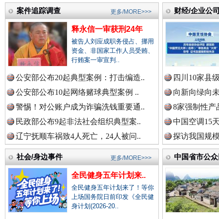
案件追踪调查
财经/企业公
更多/MORE>>>
衣柜里的秘密
高速路上
中国全民新闻网.
释永信一审获刑24年
被告人刘应成职务侵占、挪用
资金、非国家工作人员受贿、
行贿案一审宣判..
中国公众新闻网.
公安部公布20起典型案例：打击编造..
四川10家县
公安部公布10起网络赌球典型案例 ..
向新向绿向未
警惕！对公账户成为诈骗洗钱重要通..
8家强制性产
中国公民新闻网.
民政部公布9起非法社会组织典型案..
中国空调15
辽宁抚顺车祸致4人死亡，24人被问..
探访我国规模
春天里的科技盛宴
社会/身边事件
中国省市公众
中国公共新闻网.
更多/MORE>>>
全民健身五年计划来..
全民健身五年计划来了！等你
上场国务院日前印发《全民健
中国法制新闻网.
身计划(2026-20..