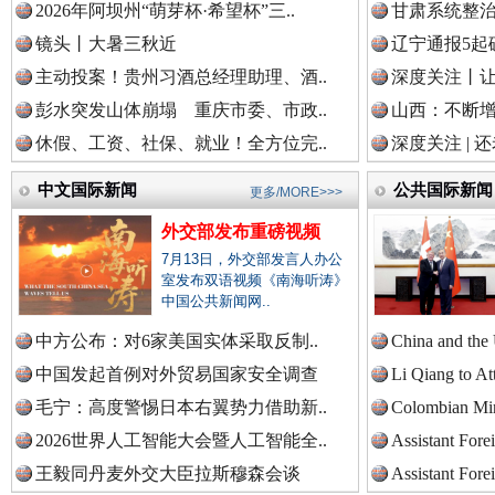
2026年阿坝州“萌芽杯·希望杯”三..
甘肃系统整治
镜头丨大暑三秋近
辽宁通报5起
中国法治新闻网.
主动投案！贵州习酒总经理助理、酒..
深度关注丨让
彭水突发山体崩塌 重庆市委、市政..
山西：不断
巳巳如意，开工大吉！
三轮上
休假、工资、社保、就业！全方位完..
深度关注 | 
中国法院新闻网.
中文国际新闻
公共国际新闻
更多/MORE>>>
外交部发布重磅视频
7月13日，外交部发言人办公
中国检察新闻网.
室发布双语视频《南海听涛》
中国公共新闻网..
中方公布：对6家美国实体采取反制..
China and the
中国发起首例对外贸易国家安全调查
Li Qiang to At
中国医药新闻网.
毛宁：高度警惕日本右翼势力借助新..
Colombian Mini
“后车司机肯定在骂我”
全民健身
2026世界人工智能大会暨人工智能全..
Assistant Fore
王毅同丹麦外交大臣拉斯穆森会谈
Assistant Fore