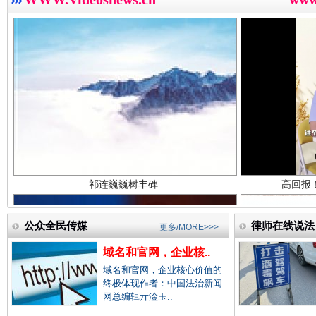
中国法院新闻网.
祁连巍巍树丰碑
高回报
中国检察新闻网.
中国医药新闻网.
公众全民传媒
律师在线说法
更多/MORE>>>
域名和官网，企业核..
中国企业新闻网.
域名和官网，企业核心价值的
一枚“钉子”竟然扎入要害部门
终极体现作者：中国法治新闻
网总编辑亓淦玉..